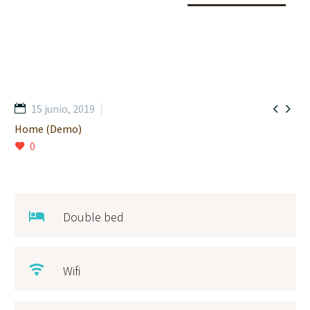


15 junio, 2019
Home (Demo)
0
Double bed
Wifi