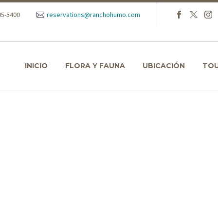
105-5400
reservations@ranchohumo.com
INICIO
FLORA Y FAUNA
UBICACIÓN
TO