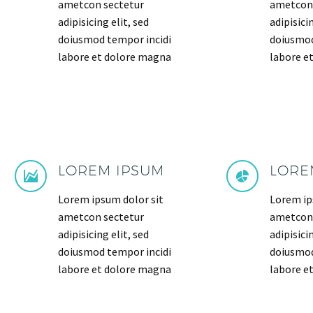
ametcon sectetur
ametcon 
adipisicing elit, sed
adipisicin
doiusmod tempor incidi
doiusmod
labore et dolore magna
labore e
LOREM IPSUM
LORE
Lorem ipsum dolor sit
Lorem ip
ametcon sectetur
ametcon 
adipisicing elit, sed
adipisicin
doiusmod tempor incidi
doiusmod
labore et dolore magna
labore e