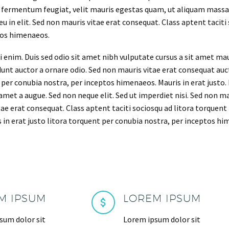
 fermentum feugiat, velit mauris egestas quam, ut aliquam massa n
u in elit. Sed non mauris vitae erat consequat. Class aptent taciti
tos himenaeos.
i enim. Duis sed odio sit amet nibh vulputate cursus a sit amet m
idunt auctor a ornare odio. Sed non mauris vitae erat consequat auct
 per conubia nostra, per inceptos himenaeos. Mauris in erat justo.
et a augue. Sed non neque elit. Sed ut imperdiet nisi. Sed non mau
ae erat consequat. Class aptent taciti sociosqu ad litora torquent
 in erat justo litora torquent per conubia nostra, per inceptos hi
M IPSUM
LOREM IPSUM
sum dolor sit
Lorem ipsum dolor sit