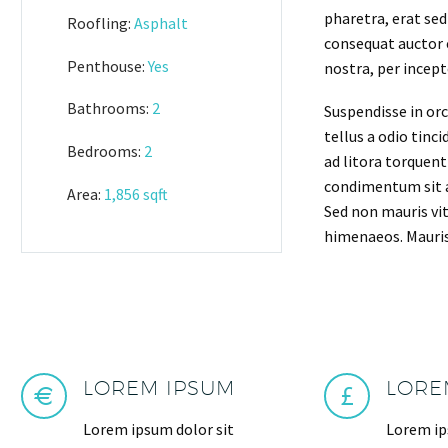
pharetra, erat sed
Roofling:
Asphalt
consequat auctor e
Penthouse:
Yes
nostra, per incep
Bathrooms:
2
Suspendisse in orc
tellus a odio tinc
Bedrooms:
2
ad litora torquent
condimentum sit am
Area:
1,856 sqft
Sed non mauris vit
himenaeos. Mauris
LOREM IPSUM
LORE
Lorem ipsum dolor sit
Lorem ip